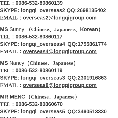
TEL：
0086-532-80860139
SKYPE
: longqi_overseas2
QQ
:2698135402
EMAIL
：
overseas2@longqigroup.com
MS
Sunny
（
Chinese
、
Japanese
、
Korean
）
TEL
：
0086-532-80860117
SKYPE
: longqi_overseas4
QQ
:1755861774
EMAIL
：
overseas4@longqigroup.com
MS
Nancy
（
Chinese
、
Japanese
）
TEL
：
0086-532-80860119
SKYPE
: longqi_overseas3
QQ
:2301916863
EMAIL
：
overseas8@longqigroup.com
MR MENG
（
Chinese
、
Japanese
）
TEL
：
0086-532-80860670
SKYPE:
longqi_overseas5
QQ
:3460513330