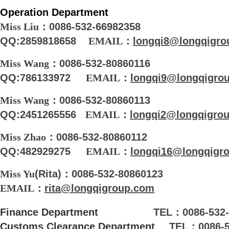
O
peration Department
Miss Liu
：
0086-532-66982358
QQ
:2859818658
EMAIL
：
longqi8@longqigro
Miss Wang
：
0086-532-80860116
QQ
:786133972
EMAIL
：
longqi9@longqigro
Miss Wang
：
0086-532-80860113
QQ
:2451265556
EMAIL
：
longqi2@longqigro
Miss Zhao
：
0086-532-80860112
QQ
:482929275
EMAIL
：
longqi16@longqigr
Miss Yu
(Rita)
：
0086-532-80860123
EMAIL
：
rita@longqigroup.com
Finance Department
TEL
：
0086-532
Customs Clearance Department
TEL
：
0086-