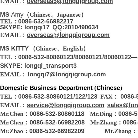
EMAIL
：
overseas5@longqigroup.com
MS
Amy
（
Chinese
、
Japanese
）
TEL
：
0086-532-66982217
SKYPE:
longqi17
QQ
:2010490634
EMAIL
：
overseas@longqigroup.com
MS KITTY
（
Chinese
、English）
TEL
：
0086-532-80860123/80860121/80860122—
SKYPE:
longqi_transport3
EMAIL
：
longqi7@longqigroup.com
Domestic Business Department
(
Chinese
)
TEL
：
0086-532-80860121/122/123
FAX
：
0086-5
EMAIL
：
service@longqigroup.com
sales@lon
Mr.Chen
：
0086-532-80860118
Mr.Ding
：
0086-5
Mr.Chen
：
0086-532-66982208
Mr.Zhang
：
0086
Mr.Zhao
：
0086-532-66982209
Mr.Zhang
：