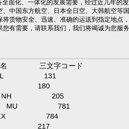
面化、一体化的发展需要，经过近几年的发
空、中国东方航空、日本全日空、大韩航空等
保将货物安全、迅速、准确的运送到指定地点
果您有需要，请联系我们，我们将竭诚为您服
語名 三文字コード
JL 131
E 180
司
NH 205
司 MU 781
XX 784
G 217